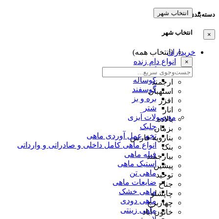
انتخاب شهر
دسته‌بندی‌ها
انتخاب شهر
×
خریداران
(انتخاب همه)
انواع دام زنده
×
گاو
گوساله
ارجمند
گوسفند
استهبان
بره و بز
افزر
شتر
انار
محصولات آبزی
بالاده
جلبک
بزمان
تخم عمل آوردی ماهی
بنارویه فارس
انواع ماهی کامل داخلی و صادراتی و وارداتی
بنک
فیله ماهی
بیارجمند
استیک ماهی
پیشین
ماهی تن
توحید
ضایعات ماهی
جناح
ماهی خشک
چاپشلو
ماهی دودی
چهاربرج
ماهی زینتی
خاتون آباد