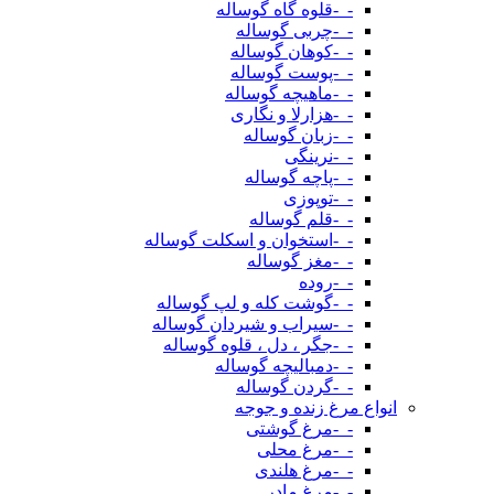
-_-قلوه گاه گوساله
-_-چربی گوساله
-_-کوهان گوساله
-_-پوست گوساله
-_-ماهیچه گوساله
-_-هزارلا و نگاری
-_-زبان گوساله
-_-نرینگی
-_-پاچه گوساله
-_-توپوزی
-_-قلم گوساله
-_-استخوان و اسکلت گوساله
-_-مغز گوساله
-_-روده
-_-گوشت کله و لپ گوساله
-_-سیراب و شیردان گوساله
-_-جگر ، دل ، قلوه گوساله
-_-دمبالیچه گوساله
-_-گردن گوساله
انواع مرغ زنده و جوجه
-_-مرغ گوشتی
-_-مرغ محلی
-_-مرغ هلندی
-_-مرغ مادر