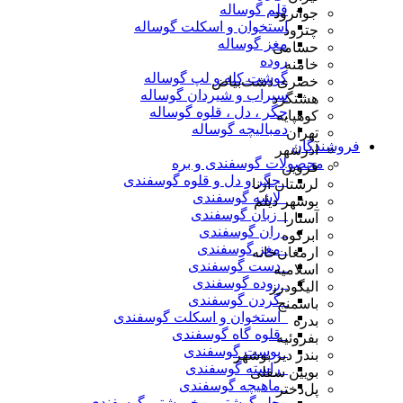
قلم گوساله
جوانرود
استخوان و اسکلت گوساله
چترود
مغز گوساله
حسامی
روده
خامنه
گوشت کله و لپ گوساله
خضری دشت‌بیاض
سیراب و شیردان گوساله
هشتگرد
جگر ، دل ، قلوه گوساله
کوهپایه
دمبالیچه گوساله
تهران
فروشندگان
آذرشهر
محصولات گوسفندی و بره
قزوین
_جگر و دل و قلوه گوسفندی
لرستان ازنا
_لاشه گوسفندی
بوشهر دیلم
_ زبان گوسفندی
آستارا
_ران گوسفندی
ابرکوه
_مغز گوسفندی
ارمغان‌خانه
_دست گوسفندی
اسلامیه
_روده گوسفندی
الیگودرز
_گردن گوسفندی
باسمنج
_استخوان و اسکلت گوسفندی
بدره
_قلوه گاه گوسفندی
بفروئیه
_پوست گوسفندی
بندر دیر بوشهر
_راسته گوسفندی
بویین سفلی
_ماهیچه گوسفندی
پل‌دختر
_چلو گوشتی و خورشتی گوسفندی