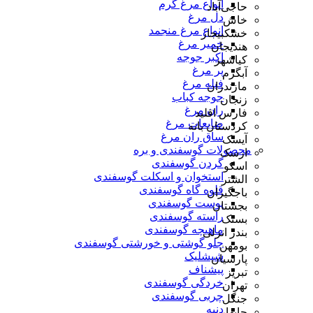
انواع مرغ گرم
حاجی‌آباد
دل مرغ
خاش
انواع مرغ منجمد
خشکبیجار
خمیر مرغ
هندیجان
اکبر جوجه
کیاشهر
پر مرغ
آبگرم
فیله مرغ
مازندران
جوجه کباب
زنجان
ران مرغ
فارس اقلید
ضایعات مرغ
کردستان بانه
ساق ران مرغ
آیسک
محصولات گوسفندی و بره
ارسک
گردن گوسفندی
اسکو
استخوان و اسکلت گوسفندی
الشتر
قلوه گاه گوسفندی
باجگیران
پوست گوسفندی
بجستان
راسته گوسفندی
بستک
ماهیچه گوسفندی
بندر انزلی
چلو گوشتی و خورشتی گوسفندی
بومهن
شیشلیک
پارسیان
پیشناف
تبریز
خردگی گوسفندی
تهران
چربی گوسفندی
جنگل
دنبه
چابهار