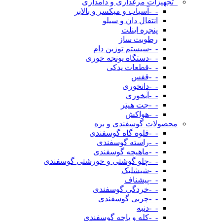
_تجهیزات مرغداری و دامداری
-_-آسیاب و میکسر و بالابر
انتقال دان و سیلو
پنجره اینلت
رطوبت ساز
-_-سیستم توزین دام
-_-دستگاه یونجه خوری
-_-قطعات یدکی
-_-قفس
-_-دانخوری
-_-آبخوری
-_-جت هیتر
-_-هواکش
محصولات گوسفندی و بره
-_-قلوه گاه گوسفندی
-_-راسته گوسفندی
-_-ماهیچه گوسفندی
-_-چلو گوشتی و خورشتی گوسفندی
-_-شیشلیک
-_-پیشناف
-_-خردگی گوسفندی
-_-چربی گوسفندی
-_-دنبه
-_-کله و پاچه گوسفندی