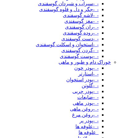
-_-سیراب و شیردان گوسفندی
-_-جگر و دل و قلوه گوسفندی
-_-لاشه گوسفندی
-_-مغز گوسفندی
-_-ران گوسفندی
-_-روده گوسفندی
-_-دست گوسفندی
-_-استخوان و اسکلت گوسفندی
-_-گردن گوسفندی
-_-پوست گوسفندی
خوراک دام و طیور و ماهی
-_-پودر خون
-_-استارتر
-_-پودر استخوان
-_-گلوتن
-_-پودر چربی
-_-ضایعات
-_-پودر ماهی
-_-روغن ماهی
-_-روغن مرغ
-_-پودر پر
-_-علوفه ها
_علوفه ها