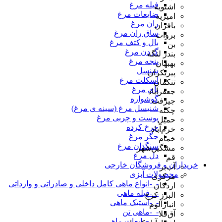
فیله مرغ
اشنویه
ضایعات مرغ
امیریه
ران مرغ
بافران
ساق ران مرغ
بروات
بال و کتف مرغ
بن
گردن مرغ
بندر لنگه
پنجه مرغ
بهبهان
شنسل
پیربکران
اسکلت مرغ
تنکمان
پای مرغ
جعفرآباد
گوشواره
جیرفت
شنیسل مرغ (سینه ی مرغ)
چکنه
پوست و چربی مرغ
حمیل
چرخ کرده
خرم‌آباد
جگر مرغ
خمام
سنگدان مرغ
مشگین‌شهر
دل مرغ
قم
خریداران و فروشگان خارجی
آب‌بر
محصولات آبزی
مرکزی
-_-انواع ماهی کامل داخلی و صادراتی و وارداتی
اردکان
-_-فیله ماهی
البرز کرج
-_-استیک ماهی
انبارآلوم
-_-ماهی تن
آق‌قلا
-_-ضایعات ماهی