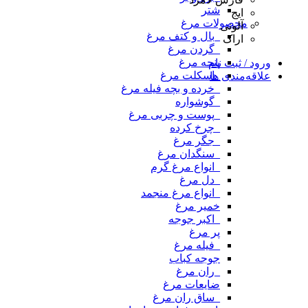
شتر
ایج
محصولات مرغ
آلونی
_بال و کتف مرغ
اراک
_گردن مرغ
پنجه مرغ
ورود / ثبت نام
_اسکلت مرغ
علاقه‌مندی ها
_خرده و بچه فیله مرغ
_گوشواره
_پوست و چربی مرغ
_چرخ کرده
_جگر مرغ
_سنگدان مرغ
_انواع مرغ گرم
_دل مرغ
_انواع مرغ منجمد
خمیر مرغ
_اکبر جوجه
پر مرغ
_فیله مرغ
جوجه کباب
_ران مرغ
ضایعات مرغ
_ساق ران مرغ