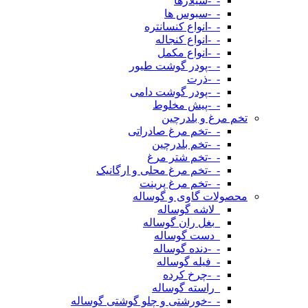
-_-سیلاژها
-_-سبوس ها
-_-انواع کنسانتره
-_-انواع کنجاله
-_-انواع مکمل
-_-پودر گوشت طیور
-_-ذرت
-_-پودر گوشت دامی
-_-پیش مخلوط
تخم مرغ و بلدرچین
-_-تخم مرغ صادراتی
-_-تخم بلدرچین
-_-تخم شتر مرغ
-_-تخم مرغ محلی و ارگانیک
-_-تخم مرغ پرینت
محصولات گاوی و گوساله
_لاشه گوساله
_بغل ران گوساله
_دست گوساله
-_-دنده گوساله
-_فیله گوساله
-_-چرخ کرده
_راسته گوساله
-_-خورشتی و چلو گوشتی گوساله