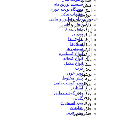
خنداب
سیستم توزین دام
کیش
دستگاه یونجه خوری
آبش‌احمد
قطعات یدکی
خوزستان
خوراک دام و طیور و ماهی
فارس سپیدان
روغن ماهی
فارس قیر و کارزین
روغن مرغ
ایزدخواست
پودر پر
آواجیق
علوفه ها
اردستان
سیلاژها
اسدآباد
سبوس ها
افوس
انواع کنسانتره
ایرانشهر
انواع کنجاله
بایگ
انواع مکمل
بستان
ذرت
بنجار
پودر خون
بوشهر
پیش مخلوط
بیرم
پودر گوشت دامی
طوالش
استارتر
توره
پودر گوشت طیور
جنت‌مکان
گلوتن
چارک
پودر استخوان
چیتاب
ضایعات
خاروانا
پودر چربی
خسروشهر