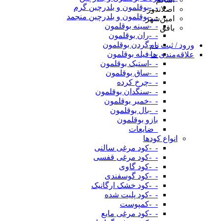
-_-بوقلمون و بلدرچین گرم
اصلاندوز
-_-بوقلمون و بلدرچین منجمد
امین‌شهر
-_-سینه بوقلمون
بافق
-_-ران بوقلمون
-_-گردن بوقلمون
ورود / ثبت نام
-_-فیله بوقلمون
علاقه‌مندی ها
-_-استیک بوقلمون
-_-ساق بوقلمون
-_-چرخ کرده
-_-سنگدان بوقلمون
-_-خمیر بوقلمون
-_-بال بوقلمون
بازو بوقلمون
_ضایعات
انواع کودها
-_-کود مرغی سالنی
-_-کود مرغی قفسی
-_-کود گاوی
-_-کود گوسفندی
-_-کود خشک ارگانیک
-_-کود پلیت شده
-_-کمپوست
-_-کود مرغی مایع