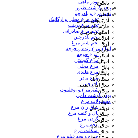
پودر ماهی
یاسوج
پودر گوشت طیور
کیان
تخم مرغ و بلدرچین
آبعلی
تخم مرغ محلی و ارگانیک
آذربایجان شرقی
تخم مرغ پرینت
فارس ارسنجان
تخم مرغ صادراتی
اصفهان فریدن
تخم بلدرچین
ایزدشهر
تخم شتر مرغ
آوج
انواع مرغ زنده و جوجه
فارس
انواع جوجه
اسفراین
مرغ گوشتی
اقبالیه
مرغ محلی
بابل
مرغ هلندی
باینگان
مرغ مادر
بستان‌آباد
بلدرچین
بندر امام خمینی
شترمرغ و بوقلمون
بوکان
پودر گوشت دامی
پاکدشت
محصولات مرغ
تایباد
ساق ران مرغ
تویسرکان
بال و کتف مرغ
جندق
گردن مرغ
چالوس
پنجه مرغ
حاجی‌آباد
اسکلت مرغ
خاش
خرده و بچه فیله مرغ
خشکبیجار