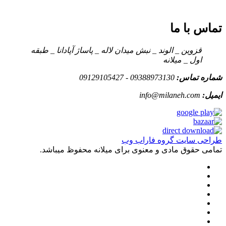
تماس با ما
قزوین _ الوند _ نبش میدان لاله _ پاساژ آپادانا _ طبقه
اول _ میلانه
شماره تماس:
09388973130 - 09129105427
ایمیل:
info@milaneh.com
طراحی سایت گروه فاراب وب
تمامی حقوق مادی و معنوی برای میلانه محفوظ میباشد.