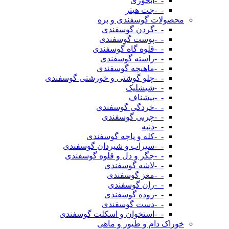
-_-آبخوری
-_-جت هیتر
محصولات گوسفندی و بره
-_-گردن گوسفندی
-_-پوست گوسفندی
-_-قلوه گاه گوسفندی
-_-راسته گوسفندی
-_-ماهیچه گوسفندی
-_-چلو گوشتی و خورشتی گوسفندی
-_-شیشلیک
-_-پیشناف
-_-خردگی گوسفندی
-_-چربی گوسفندی
-_-دنبه
-_-کله و پاچه گوسفندی
-_-سیراب و شیردان گوسفندی
-_-جگر و دل و قلوه گوسفندی
-_-لاشه گوسفندی
-_-مغز گوسفندی
-_-ران گوسفندی
-_-روده گوسفندی
-_-دست گوسفندی
-_-استخوان و اسکلت گوسفندی
خوراک دام و طیور و ماهی