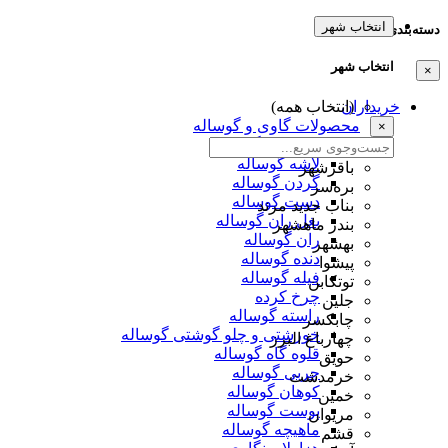
انتخاب شهر
دسته‌بندی‌ها
انتخاب شهر
×
خریداران
(انتخاب همه)
محصولات گاوی و گوساله
×
دمبالیچه گوساله
لاشه گوساله
باقرشهر
گردن گوساله
بره‌سر
دست گوساله
بناب جدید مرند
بغل ران گوساله
بندر ماهشهر
ران گوساله
بهشهر
دنده گوساله
پیشوا
فیله گوساله
توتکابن
چرخ کرده
جلین
راسته گوساله
چابکسر
خورشتی و چلو گوشتی گوساله
چهارباغ البرز
قلوه گاه گوساله
حویق
چربی گوساله
خرمدشت
کوهان گوساله
خمین
پوست گوساله
مریوان
ماهیچه گوساله
قشم