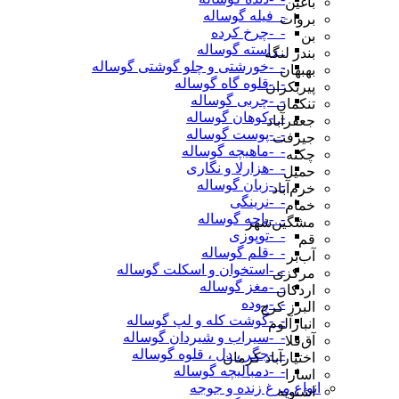
باغین
-_فیله گوساله
بروات
-_-چرخ کرده
بن
_راسته گوساله
بندر لنگه
-_-خورشتی و چلو گوشتی گوساله
بهبهان
-_-قلوه گاه گوساله
پیربکران
-_-چربی گوساله
تنکمان
-_-کوهان گوساله
جعفرآباد
-_-پوست گوساله
جیرفت
-_-ماهیچه گوساله
چکنه
-_-هزارلا و نگاری
حمیل
-_-زبان گوساله
خرم‌آباد
-_-نرینگی
خمام
-_-پاچه گوساله
مشگین‌شهر
-_-توپوزی
قم
-_-قلم گوساله
آب‌بر
-_-استخوان و اسکلت گوساله
مرکزی
-_-مغز گوساله
اردکان
-_-روده
البرز کرج
-_-گوشت کله و لپ گوساله
انبارآلوم
-_-سیراب و شیردان گوساله
آق‌قلا
-_-جگر ، دل ، قلوه گوساله
اختیارآباد کرمان
-_-دمبالیچه گوساله
اسارا
انواع مرغ زنده و جوجه
اشنویه