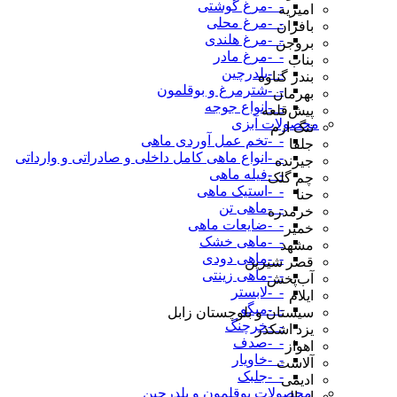
-_-مرغ گوشتی
امیریه
-_-مرغ محلی
بافران
-_-مرغ هلندی
بروجن
-_-مرغ مادر
بناب
-_-بلدرچین
بندر گناوه
-_-شترمرغ و بوقلمون
بهرمان
-_-انواع جوجه
پیش‌قلعه
محصولات آبزی
تنگ ارم
-_-تخم عمل آوردی ماهی
جلفا
-_-انواع ماهی کامل داخلی و صادراتی و وارداتی
جیرنده
-_-فیله ماهی
چم گلک
-_-استیک ماهی
حنا
-_-ماهی تن
خرمدره
-_-ضایعات ماهی
خمیر
-_-ماهی خشک
مشهد
-_-ماهی دودی
قصر شیرین
-_-ماهی زینتی
آب‌پخش
-_-لابستر
ایلام
-_-میگو
سیستان و بلوچستان زابل
-_-خرچنگ
یزد اشکذر
-_-صدف
اهواز
-_-خاویار
آلاشت
-_-جلبک
ادیمی
_محصولات بوقلمون و بلدرچین
اسالم