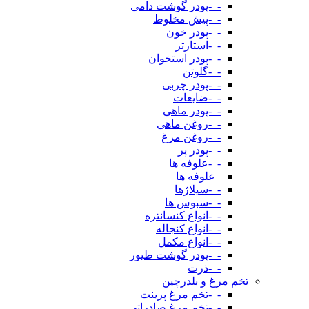
-_-پودر گوشت دامی
-_-پیش مخلوط
-_-پودر خون
-_-استارتر
-_-پودر استخوان
-_-گلوتن
-_-پودر چربی
-_-ضایعات
-_-پودر ماهی
-_-روغن ماهی
-_-روغن مرغ
-_-پودر پر
-_-علوفه ها
_علوفه ها
-_-سیلاژها
-_-سبوس ها
-_-انواع کنسانتره
-_-انواع کنجاله
-_-انواع مکمل
-_-پودر گوشت طیور
-_-ذرت
تخم مرغ و بلدرچین
-_-تخم مرغ پرینت
-_-تخم مرغ صادراتی