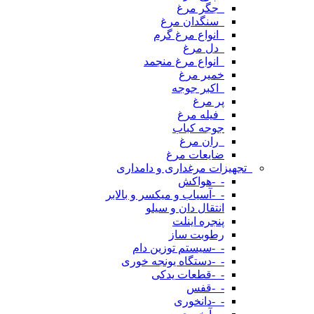
_جگر مرغ
_سنگدان مرغ
_انواع مرغ گرم
_دل مرغ
_انواع مرغ منجمد
خمیر مرغ
_اکبر جوجه
پر مرغ
_فیله مرغ
جوجه کباب
_ران مرغ
ضایعات مرغ
_تجهیزات مرغداری و دامداری
-_-هواکش
-_-آسیاب و میکسر و بالابر
انتقال دان و سیلو
پنجره اینلت
رطوبت ساز
-_-سیستم توزین دام
-_-دستگاه یونجه خوری
-_-قطعات یدکی
-_-قفس
-_-دانخوری