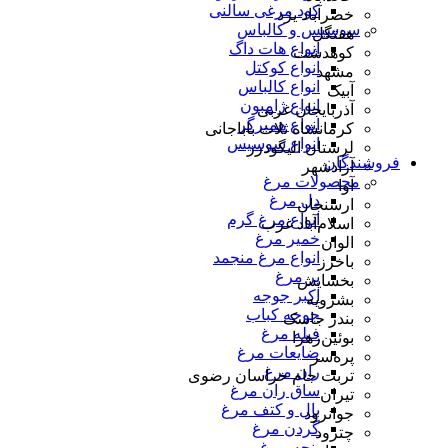
کود مرغی سالنی
خضرآباد یزد
سوسیس و کالباس
هفتگل
انواع هات داگ
کوهدشت
انواع کوکتل
مشهد
انواع کالباس
آبیک
انواع ژامبون
آذربایجان غربی
انواع همبرگر
کرمانشاه ثلاث باباجانی
انواع سوسیس
لرستان الیگودرز
فروشندگان
آزادشهر
محصولات مرغ
آوا
دل مرغ
ارسنجان
انواع مرغ گرم
اسلام‌آباد غرب
خمیر مرغ
الوان
انواع مرغ منجمد
باخرز
پر مرغ
بخشایش
اکبر جوجه
بشرویه
جوجه کباب
بندر جاسک
فیله مرغ
بوئین‌زهرا
ضایعات مرغ
پره‌سر
ران مرغ
تربت جام خراسان رضوی
ساق ران مرغ
تیران
بال و کتف مرغ
جوانرود
گردن مرغ
چترود
پنجه مرغ