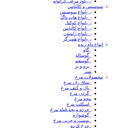
-_-کود مرغی گرانوله
سوسیس و کالباس
-_-انواع سوسیس
-_-انواع هات داگ
-_-انواع کوکتل
-_-انواع کالباس
-_-انواع ژامبون
-_-انواع همبرگر
انواع دام زنده
_گاو
_گوساله
_گوسفند
_بره و بز
شتر
محصولات مرغ
_ساق ران مرغ
_بال و کتف مرغ
_گردن مرغ
پنجه مرغ
_اسکلت مرغ
_خرده و بچه فیله مرغ
_گوشواره
_پوست و چربی مرغ
_چرخ کرده