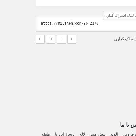
لینک اشتراک گذاری
شتراک گذاری
 با ما
قزوین _ الوند _ نبش میدان لاله _ پاساژ آپادانا _ طبقه