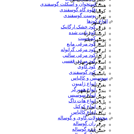
استخوان و اسکلت گوسفندی
هشتگرد
قلوه گاه گوسفندی
کوهپایه
پوست گوسفندی
تهران
انواع کودها
آذرشهر
کود خشک ارگانیک
قزوین
کود پلیت شده
لرستان ازنا
کمپوست
بوشهر دیلم
کود مرغی مایع
آستارا
کود مرغی گرانوله
ابرکوه
کود مرغی سالنی
ارکواز
کود مرغی قفسی
اسلام‌شهر تهران
کود گاوی
الوند
کود گوسفندی
باسمنج
سوسیس و کالباس
بدره
انواع ژامبون
بفروئیه
انواع همبرگر
بندر دیر بوشهر
انواع سوسیس
بویین سفلی
انواع هات داگ
پل‌دختر
انواع کوکتل
تربت حیدریه
انواع کالباس
تیکمه‌داش
محصولات گاوی و گوساله
جوپار
ران گوساله
چرام
دنده گوساله
حسن‌آباد