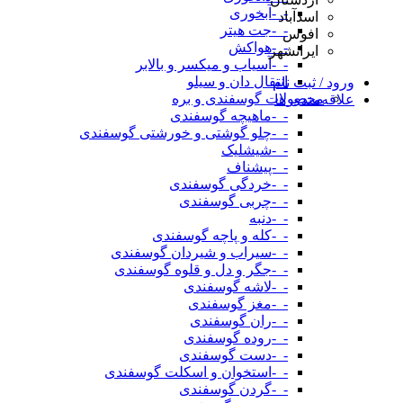
-_-آبخوری
اسدآباد
-_-جت هیتر
افوس
-_-هواکش
ایرانشهر
-_-آسیاب و میکسر و بالابر
انتقال دان و سیلو
ورود / ثبت نام
محصولات گوسفندی و بره
علاقه‌مندی ها
-_-ماهیچه گوسفندی
-_-چلو گوشتی و خورشتی گوسفندی
-_-شیشلیک
-_-پیشناف
-_-خردگی گوسفندی
-_-چربی گوسفندی
-_-دنبه
-_-کله و پاچه گوسفندی
-_-سیراب و شیردان گوسفندی
-_-جگر و دل و قلوه گوسفندی
-_-لاشه گوسفندی
-_-مغز گوسفندی
-_-ران گوسفندی
-_-روده گوسفندی
-_-دست گوسفندی
-_-استخوان و اسکلت گوسفندی
-_-گردن گوسفندی