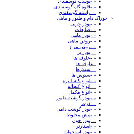
-_-پوست گوسفندی
-_-قلوه گاه گوسفندی
-_-راسته گوسفندی
خوراک دام و طیور و ماهی
-_-پودر چربی
-_-ضایعات
-_-پودر ماهی
-_-روغن ماهی
-_-روغن مرغ
-_-پودر پر
-_-علوفه ها
_علوفه ها
-_-سیلاژها
-_-سبوس ها
-_-انواع کنسانتره
-_-انواع کنجاله
-_-انواع مکمل
-_-پودر گوشت طیور
-_-ذرت
-_-پودر گوشت دامی
-_-پیش مخلوط
-_-پودر خون
-_-استارتر
-_-پودر استخوان