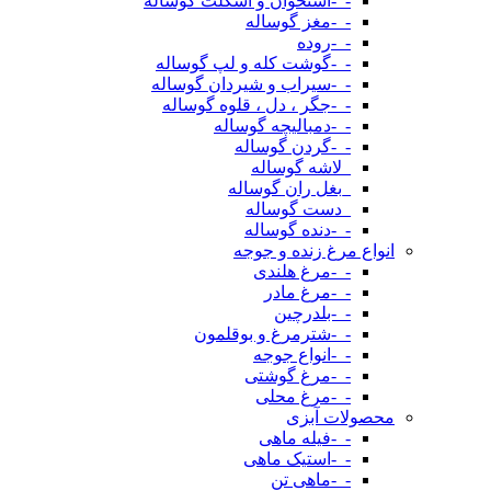
-_-استخوان و اسکلت گوساله
-_-مغز گوساله
-_-روده
-_-گوشت کله و لپ گوساله
-_-سیراب و شیردان گوساله
-_-جگر ، دل ، قلوه گوساله
-_-دمبالیچه گوساله
-_-گردن گوساله
_لاشه گوساله
_بغل ران گوساله
_دست گوساله
-_-دنده گوساله
انواع مرغ زنده و جوجه
-_-مرغ هلندی
-_-مرغ مادر
-_-بلدرچین
-_-شترمرغ و بوقلمون
-_-انواع جوجه
-_-مرغ گوشتی
-_-مرغ محلی
محصولات آبزی
-_-فیله ماهی
-_-استیک ماهی
-_-ماهی تن