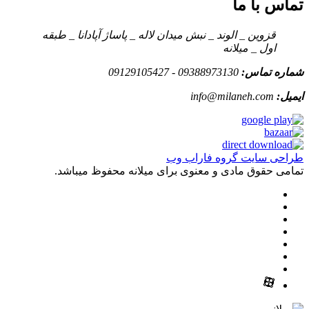
تماس با ما
قزوین _ الوند _ نبش میدان لاله _ پاساژ آپادانا _ طبقه
اول _ میلانه
شماره تماس:
09388973130 - 09129105427
ایمیل:
info@milaneh.com
طراحی سایت گروه فاراب وب
تمامی حقوق مادی و معنوی برای میلانه محفوظ میباشد.