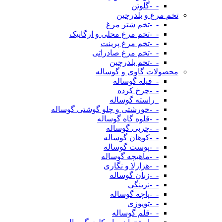
-_-گلوتن
تخم مرغ و بلدرچین
-_-تخم شتر مرغ
-_-تخم مرغ محلی و ارگانیک
-_-تخم مرغ پرینت
-_-تخم مرغ صادراتی
-_-تخم بلدرچین
محصولات گاوی و گوساله
-_فیله گوساله
-_-چرخ کرده
_راسته گوساله
-_-خورشتی و چلو گوشتی گوساله
-_-قلوه گاه گوساله
-_-چربی گوساله
-_-کوهان گوساله
-_-پوست گوساله
-_-ماهیچه گوساله
-_-هزارلا و نگاری
-_-زبان گوساله
-_-نرینگی
-_-پاچه گوساله
-_-توپوزی
-_-قلم گوساله