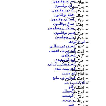
_سینه بوقلمون
بهارستان
_ران بوقلمون
پیرانشهر
_گردن بوقلمون
تنکابن
_فیله بوقلمون
جبالبارز
_استیک بوقلمون
جوکار
_ساق بوقلمون
چقابل
_سنگدان بوقلمون
حمیدیه
خمیر بوقلمون
خرامه
_بال بوقلمون
خمارلو
انواع کودها
ملایر
کود مرغی سالنی
کاشان
کود مرغی قفسی
آباده طشک
کود گاوی
گیلان
کود گوسفندی
خراسان رضوی
کود خشک ارگانیک
بروجرد
کود پلیت شده
اندیمشک
کمپوست
آغاجاری
کود مرغی مایع
احمدسرگوراب
انواع دام زنده
اژیه
_گاو
اشکنان
_گوساله
امیرکلا
_گوسفند
بافران
_بره و بز
بروات
_شتر
بن