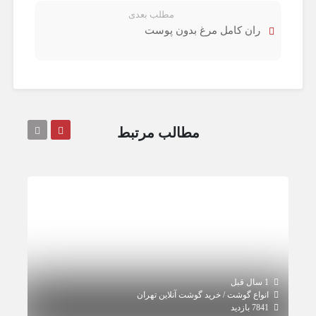
مطلب بعدی
ران کامل مرغ بدون پوست
مطالب مرتبط
1 سال قبل
1 سال قبل
انواع گوشت / خرید گوشت آنلاین تهران
انو
7841 بازدید
1481 بازدید