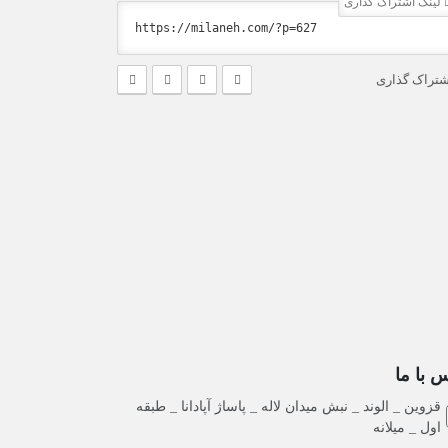
لینک اشتراک گذاری
شتراک گذاری
 با ما
قزوین _ الوند _ نبش میدان لاله _ پاساژ آپادانا _ طبقه
اول _ میلانه